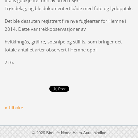
titalls godkjente funn av arten i Sør-
Trøndelag, og ble dokumentert både med foto og lydopptak.
Det ble dessuten registrert fire nye fuglearter for Hemne i
2014. Dette var trekkobservasjoner av
hvitkinngås, grålire, sotsnipe og stillits, som bringer det
totale antallet arter observert i Hemne opp i
216.
« Tilbake
© 2026 BirdLife Norge Heim-Aure lokallag